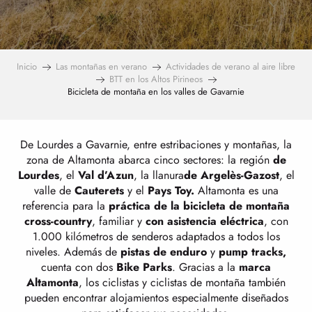
Inicio
Las montañas en verano
Actividades de verano al aire libre
BTT en los Altos Pirineos
Bicicleta de montaña en los valles de Gavarnie
De Lourdes a Gavarnie, entre estribaciones y montañas, la
zona de Altamonta abarca cinco sectores: la región
de
Lourdes
, el
Val d’Azun
, la llanura
de Argelès-Gazost
, el
valle de
Cauterets
y el
Pays Toy.
Altamonta es una
referencia para la
práctica de la bicicleta de montaña
cross-country
, familiar y
con asistencia eléctrica
, con
1.000 kilómetros de senderos adaptados a todos los
niveles. Además de
pistas de
enduro
y
pump tracks,
cuenta con dos
Bike Parks
. Gracias a la
marca
Altamonta
, los ciclistas y ciclistas de montaña también
pueden encontrar alojamientos especialmente diseñados