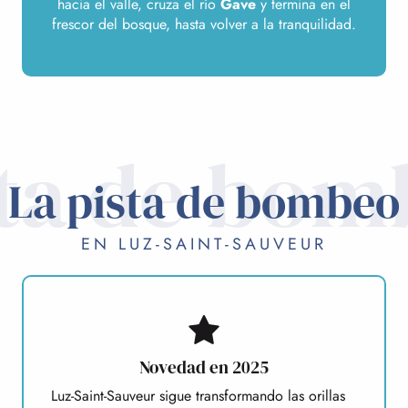
hacia el valle, cruza el río
Gave
y termina en el
frescor del bosque, hasta volver a la tranquilidad.
sta de bom
La pista de bombeo
EN LUZ-SAINT-SAUVEUR
Novedad en 2025
Luz-Saint-Sauveur sigue transformando las orillas