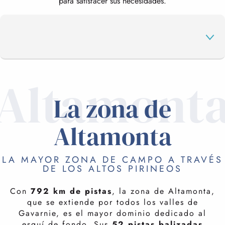
para satisfacer sus necesidades.
Altamont
CAMPO A TRAVÉS EN LA ZONA DE
ALTAMONTA
La zona de
Altamonta
ENDURO MTB
LA MAYOR ZONA DE CAMPO A TRAVÉS
PISTA DE BOMBEO
DE LOS ALTOS PIRINEOS
Con
792 km de pistas
, la zona de Altamonta,
que se extiende por todos los valles de
Gavarnie, es el mayor dominio dedicado al
esquí de fondo. Sus
52 pistas balizadas