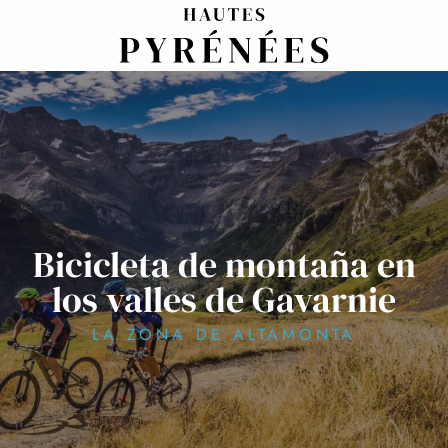
Aller
au
contenu
principal
Bicicleta de montaña en
los valles de Gavarnie
LA ZONA DE ALTAMONTA