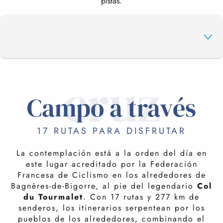
pistas.
cruz
CAMPO A TRAVÉS
Campo a través
FUENTE DE CRASTES
17 RUTAS PARA DISFRUTAR
La contemplación está a la orden del día en
CIRCUITOS DE ENDURO
este lugar acreditado por la Federación
Francesa de Ciclismo en los alrededores de
Bagnères-de-Bigorre, al pie del legendario
Col
DESCENSO EN BICICLETA DE MONTAÑA
du Tourmalet
. Con 17 rutas y 277 km de
senderos, los itinerarios serpentean por los
pueblos de los alrededores, combinando el