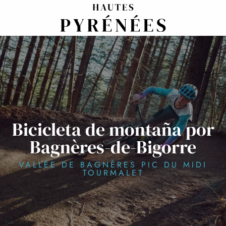
Aller
au
contenu
principal
Bicicleta de montaña por
Bagnères-de-Bigorre
VALLÉE DE BAGNÈRES PIC DU MIDI
TOURMALET