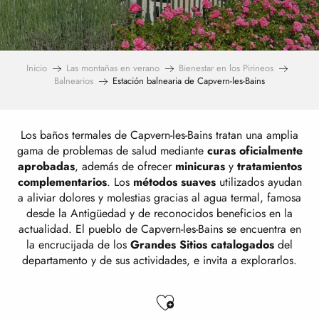
Inicio
Las montañas en verano
Bienestar en los Pirineos
Balnearios
Estación balnearia de Capvern-les-Bains
Los baños termales de Capvern-les-Bains tratan una amplia
gama de problemas de salud mediante
curas oficialmente
aprobadas
, además de ofrecer
minicuras
y
tratamientos
complementarios
. Los
métodos suaves
utilizados ayudan
a aliviar dolores y molestias gracias al agua termal, famosa
desde la Antigüedad y de reconocidos beneficios en la
actualidad. El pueblo de Capvern-les-Bains se encuentra en
la encrucijada de los
Grandes Sitios catalogados
del
departamento y de sus actividades, e invita a explorarlos.
Ajouter aux favo