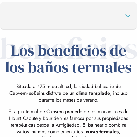
beneficio
Los beneficios de
LOS BAÑOS TERMALES
los baños termales
INDICACIONES TERAPÉUTICAS
Situada a 475 m de altitud, la ciudad balneario de
INFORMACIÓN PRÁCTICA
Capvern-les-Bains disfruta de un
clima templado
, incluso
durante los meses de verano.
El agua termal de Capvern procede de los manantiales de
CAPVERN-LES-BAINS
Hount Caoute y Bouridé y es famosa por sus propiedades
terapéuticas desde la Antigüedad. El balneario combina
varios mundos complementarios:
curas termales
,