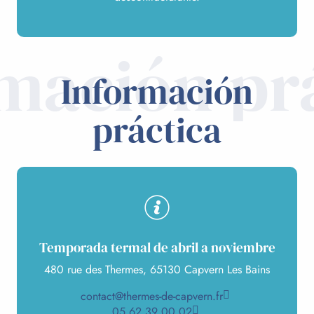
mación pr
Información
práctica
Temporada termal de abril a noviembre
480 rue des Thermes, 65130 Capvern Les Bains
contact@thermes-de-capvern.fr
05 62 39 00 02