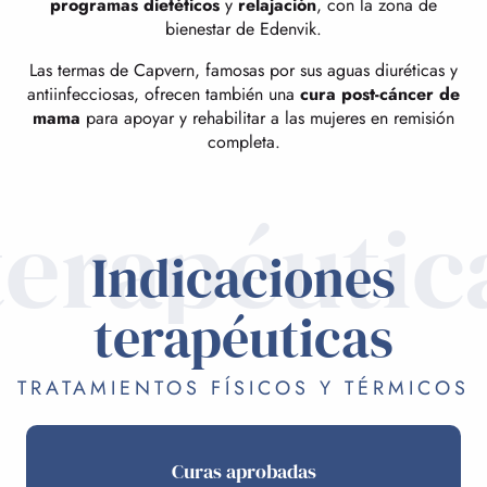
programas dietéticos
y
relajación
, con la zona de
bienestar de Edenvik.
Las termas de Capvern, famosas por sus aguas diuréticas y
antiinfecciosas, ofrecen también una
cura post-cáncer de
mama
para apoyar y rehabilitar a las mujeres en remisión
completa.
terapéutic
Indicaciones
terapéuticas
TRATAMIENTOS FÍSICOS Y TÉRMICOS
Curas aprobadas