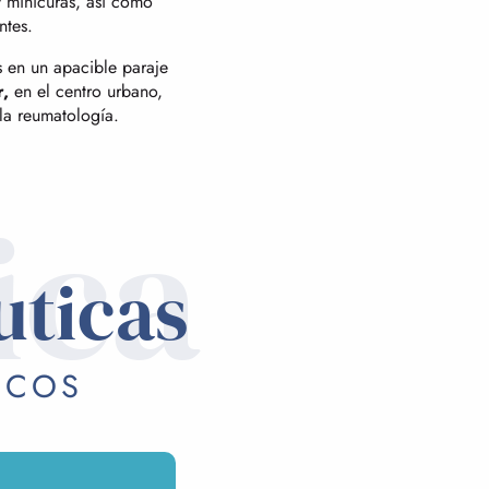
y minicuras, así como
ntes.
s en un apacible paraje
,
en el centro urbano,
 la reumatología.
ica
uticas
ICOS