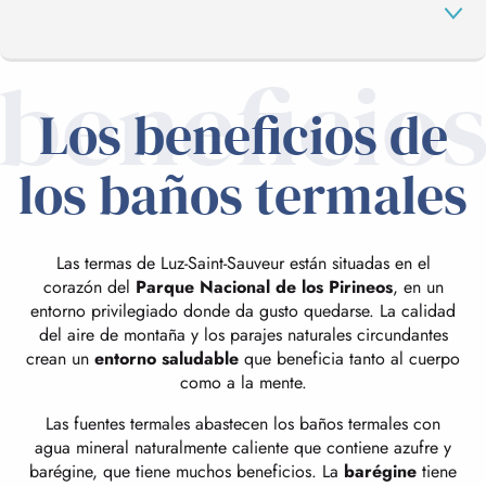
beneficio
Los beneficios de
LOS BAÑOS TERMALES
los baños termales
INDICACIONES TERAPÉUTICAS
Las termas de Luz-Saint-Sauveur están situadas en el
INFORMACIÓN PRÁCTICA
corazón del
Parque Nacional de los Pirineos
, en un
entorno privilegiado donde da gusto quedarse. La calidad
del aire de montaña y los parajes naturales circundantes
LUZ-SAINT-SAUVEUR
crean un
entorno saludable
que beneficia tanto al cuerpo
como a la mente.
Las fuentes termales abastecen los baños termales con
agua mineral naturalmente caliente que contiene azufre y
barégine, que tiene muchos beneficios. La
barégine
tiene