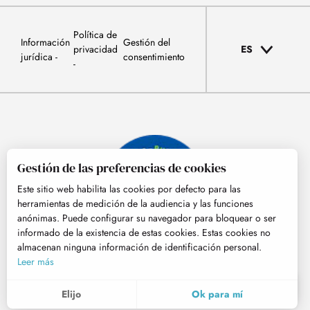
Política de
Información
Gestión del
privacidad
ES
jurídica
consentimiento
Gestión de las preferencias de cookies
Este sitio web habilita las cookies por defecto para las
herramientas de medición de la audiencia y las funciones
anónimas. Puede configurar su navegador para bloquear o ser
informado de la existencia de estas cookies. Estas cookies no
almacenan ninguna información de identificación personal.
© Tourisme Hautes-Pyrénées
Leer más
ES
MENÚ
Elijo
Ok para mí
Buscar
Voir les favoris
Para evaluar si nuestro sitio está optimizado y cumple con sus expectativas, medimos nuestra audiencia usando soluciones especializadas. Toda la información recogida por estas cookies es agregada y por lo tanto anonimizada.
Estas cookies pueden ser colocadas en nuestro sitio web por nuestros socios publicitarios. Pueden ser utilizadas por estas compañías para hacer un perfil de sus intereses y para proporcionarle anuncios relevantes en otros sitios web. No almacenan datos personales directamente, sino que se basan en la identificación única de su navegador y dispositivo de Internet. Si no permite estas cookies, su publicidad estará menos orientada.
Nos permite analizar las estadísticas de visitas a nuestro sitio.