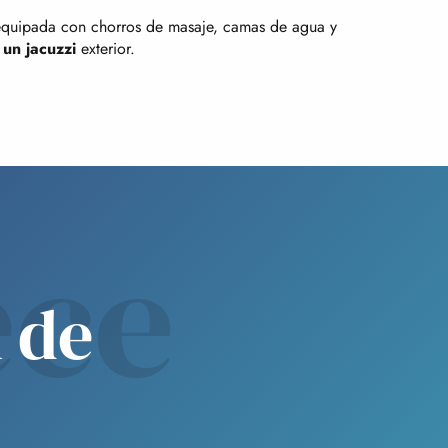
uipada con chorros de masaje, camas de agua y
y
un jacuzzi
exterior.
ce
 de