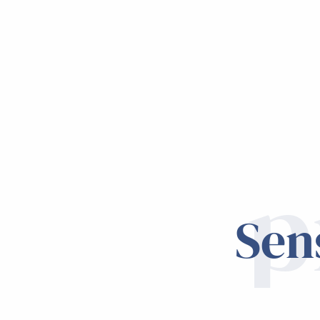
p
Sen