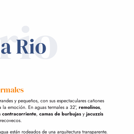
rio
a Rio
ermales
grandes y pequeños, con sus espectaculares cañones
a la emoción. En aguas termales a 32°,
remolinos
,
n contracorriente
,
camas de burbujas
y
jacuzzis
 recovecos.
agua están rodeados de una arquitectura transparente.