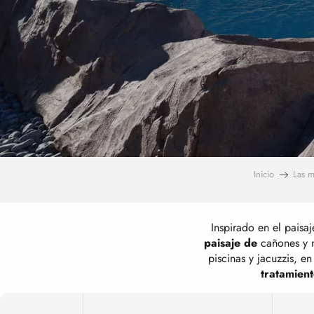
Inicio
Las m
Inspirado en el paisaj
paisaje de
cañones y nu
piscinas y jacuzzis, e
tratamient