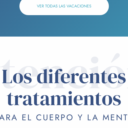
VER TODAS LAS VACACIONES
tenci
Los diferentes
tratamientos
ARA EL CUERPO Y LA MEN