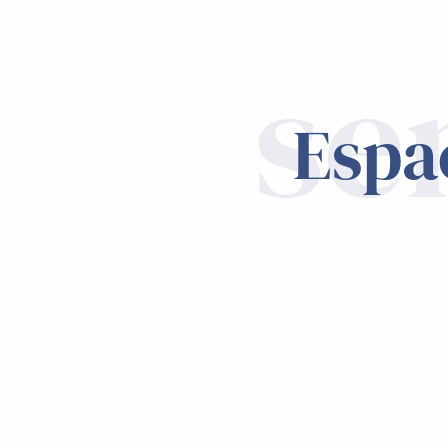
se
Espa