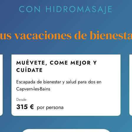
CON HIDROMASAJE
us vacaciones de bienest
MUÉVETE, COME MEJOR Y
CUÍDATE
Escapada de bienestar y salud para dos en
Capvern-les-Bains
desde
315
€
por persona