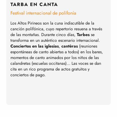
TARBA EN CANTA
Festival internacional de polifonía
C
Los Altos Pirineos son la cuna indiscutible de la
D
canción polifónica, cuyo repertorio resuena a través
E
de las montañas. Durante cinco días,
Tarbes
se
m
transforma en un auténtico escenario internacional.
B
Conciertos en las iglesias
,
cantèras
(reuniones
r
espontáneas de canto abiertas a todos) en los bares,
o
momentos de canto animados por los niños de las
a
calandretas (escuelas occitanas)… Las voces se dan
y
cita en un rico programa de actos gratuitos y
m
conciertos de pago.
l