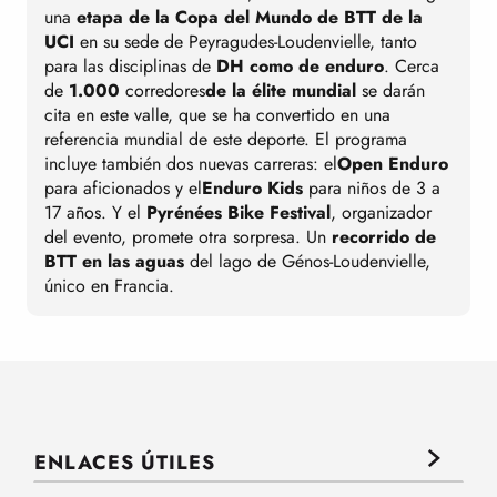
T
una
etapa de la Copa del Mundo de BTT de la
P
UCI
en su sede de Peyragudes-Loudenvielle, tanto
para las disciplinas de
DH como de enduro
. Cerca
a
de
1.000
corredores
de la élite mundial
se darán
d
cita en este valle, que se ha convertido en una
d
referencia mundial de este deporte. El programa
l
incluye también dos nuevas carreras: el
Open Enduro
l
para aficionados y el
Enduro Kids
para niños de 3 a
a
17 años. Y el
Pyrénées Bike Festival
, organizador
del evento, promete otra sorpresa. Un
recorrido de
d
BTT en las aguas
del lago de Génos-Loudenvielle,
único en Francia.
ENLACES ÚTILES