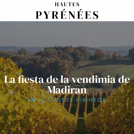
Aller
au
contenu
principal
La fiesta de la vendimia de
Madiran
EN LOS ALTOS PIRINEOS