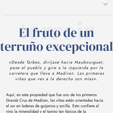
terroir
El fruto de un
UNA AUTÉNTICA FIESTA
terruño excepcional
UNA EXPERIENCIA ÚNICA
«Desde Tarbes, diríjase hacia Maubourguet,
CONSEJOS PARA LAS VACACIONES
pase el pueblo y gire a la izquierda por la
carretera que lleva a Madiran. Las primeras
viñas que ves a la derecha son mías».
Aquí, en esta propiedad que fue uno de los primeros
Grands Crus de Madiran, las viñas están orientadas hacia
el sur en laderas de guijarros y arcilla. Esto confiere al
vino la mineralidad y el tanino tan típicos de la