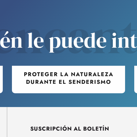
encan
n le puede in
PROTEGER LA NATURALEZA
DURANTE EL SENDERISMO
SUSCRIPCIÓN AL BOLETÍN