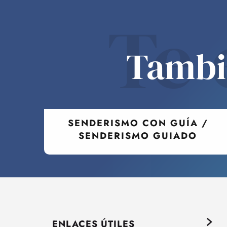
Te 
Tambié
SENDERISMO CON GUÍA /
SENDERISMO GUIADO
ENLACES ÚTILES