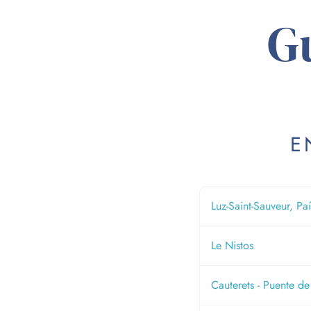
G
E
Luz-Saint-Sauveur, Pa
Le Nistos
Cauterets - Puente d