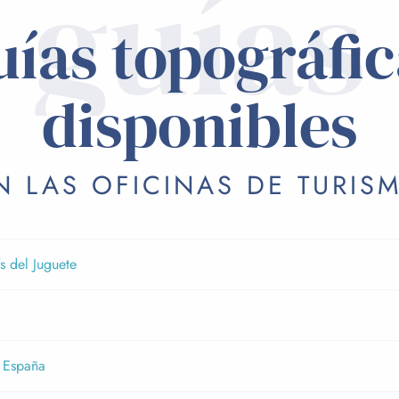
guías
uías topográfic
disponibles
N LAS OFICINAS DE TURIS
ís del Juguete
e España