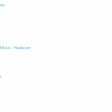
res
 d'Azun - Hautacam
s