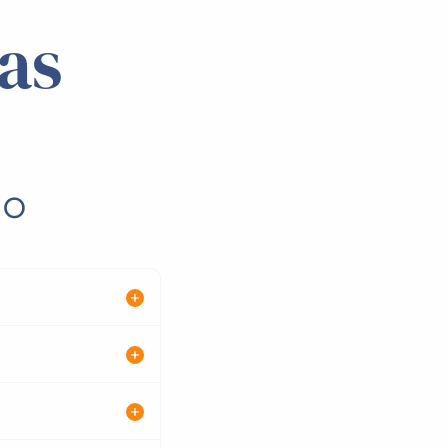
as
MO