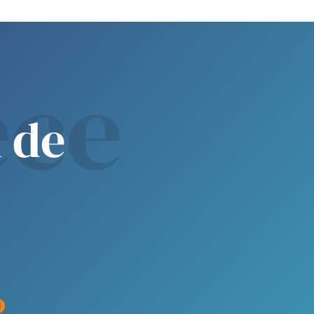
ce
 de
o