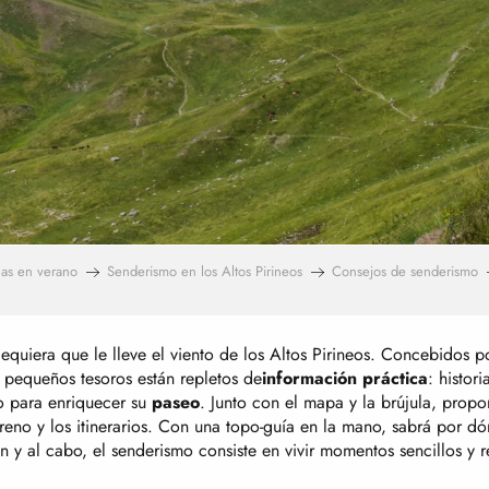
as en verano
Senderismo en los Altos Pirineos
Consejos de senderismo
quiera que le lleve el viento de los Altos Pirineos. Concebidos po
 pequeños tesoros están repletos de
información práctica
: histor
o para enriquecer su
paseo
. Junto con el mapa y la brújula, prop
rreno y los itinerarios. Con una topo-guía en la mano, sabrá por dó
n y al cabo, el senderismo consiste en vivir momentos sencillos y re