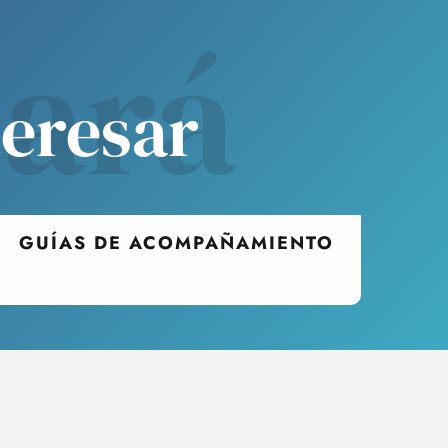
tará
teresar
GUÍAS DE ACOMPAÑAMIENTO