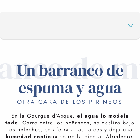
anco de 
UN BARRANCO DE ESPUMA Y AGUA
Un barranco de
UN PASEO DE INMERSIÓN
espuma y agua
OTRA CARA DE LOS PIRINEOS
LA GOURGUE D'ASQUE
LA PEQUEÑA AMAZONA
En la Gourgue d’Asque,
el agua lo modela
La imagen de un
pequeño Amazonas
viene a la
todo
. Corre entre los peñascos, se desliza bajo
mente de forma natural. No por la escala, claro, sino
los helechos, se aferra a las raíces y deja una
por esa
rara sensación
de caminar por un mundo de
humedad continua
sobre la piedra. Alrededor,