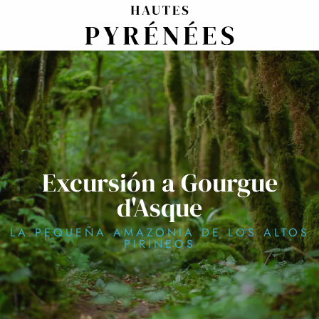
Aller
au
contenu
principal
Excursión a Gourgue
d'Asque
LA PEQUEÑA AMAZONIA DE LOS ALTOS
PIRINEOS