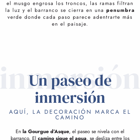
frescor, sombras y densa vegetación. La caminata invita
el musgo engrosa los troncos, las ramas filtran
a
bajar el ritmo
,
escuchar
el goteo del agua,
la luz y el barranco se cierra en una
penumbra
observar
las texturas de la roca y dejarse
envolver
verde donde cada paso parece adentrarte más
por una atmósfera casi irreal.
en el paisaje.
inmersió
Un paseo de
inmersión
AQUÍ, LA DECORACIÓN MARCA EL
CAMINO
En
la Gourgue d’Asque
, el paseo se nivela con el
barranco. El
camino sigue el agua
, se desliza entre los