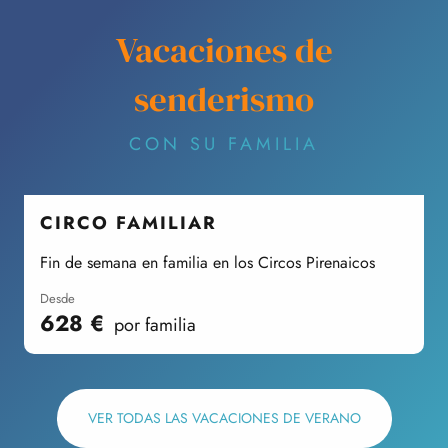
Vacaciones de
senderismo
CON SU FAMILIA
CIRCO FAMILIAR
Fin de semana en familia en los Circos Pirenaicos
E
desde
628
€
por familia
VER TODAS LAS VACACIONES DE VERANO