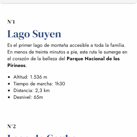
N°1
LAGO SUYEN
Lago Suyen
LAGO DE GAUBE
Es el primer lago de montaña accesible a toda la familia.
En menos de treinta minutos a pie, esta ruta le sumerge en
el corazón de la belleza del
Parque Nacional de los
LAGO ISABY
Pirineos
.
Altitud: 1.536 m
Tiempo de marcha: 1h30
LAGO PEYRELADE
Distancia: 2,3 km
Desnivel: 65m
LAGO DE L'OULE
N°2
DE VACACIONES