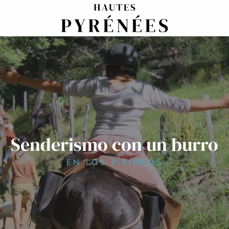
Aller
au
contenu
principal
Senderismo con un burro
EN LOS PIRINEOS