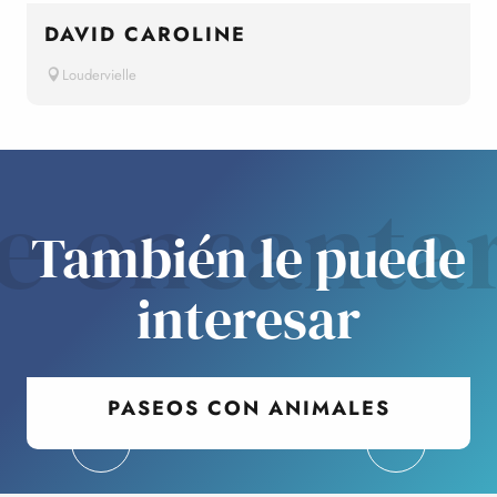
DAVID CAROLINE
Loudervielle
e encanta
También le puede
interesar
PASEOS CON ANIMALES