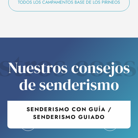
TODOS LOS CAMPAMENTOS BASE DE LOS PIRINEOS
stros cons
Nuestros consejos
de senderismo
SENDERISMO CON GUÍA /
SENDERISMO GUIADO