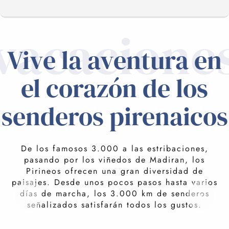
vacacione
VACACIONES A PIE
Vive la aventura en
el corazón de los
VACACIONES DE SENDERISMO
senderos pirenaicos
SÓLO UNOS PASOS Y
CAMPAMENTOS BASE
Es una aventura
La curiosidad nos puede y
De los famosos 3.000 a las estribaciones,
CONSEJO
nos preguntamos qué nos
pasando por los viñedos de Madiran, los
espera tras la próxima cresta,
Pirineos ofrecen una gran diversidad de
la próxima cumbre, el
paisajes. Desde unos pocos pasos hasta varios
próximo pueblo… Una vez
días de marcha, los 3.000 km de senderos
cruzado ese puerto, ¿qué
señalizados satisfarán todos los gustos.
valle, qué lago, qué paisaje
contemplaremos? ¿Qué