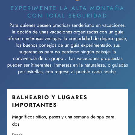
EXPERIMENTE LA ALTA MONTAÑA
CON TOTAL SEGURIDAD
Para quienes deseen practicar senderismo en vacaciones,
la opción de unas vacaciones organizadas con un guía
ofrece numerosas ventajas: la comodidad de dejarse guiar,
los buenos consejos de un guía experimentado, sus
sugerencias para no perderse ningún paisaje, la
convivencia de un grupo… Las vacaciones propuestas
pueden ser itinerantes, inmersas en la naturaleza, o guiadas
por estrellas, con regreso al pueblo cada noche.
BALNEARIO Y LUGARES
IMPORTANTES
Magníficos sitios, pases y una semana de spa para
E
dos
desde