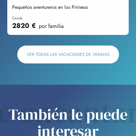
Pequeños aventureros en los Pirineos
F
desde
2820
€
por familia
VER TODAS LAS VACACIONES DE VERANO
e encanta
También le puede
interesar