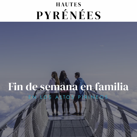
Aller
au
contenu
principal
Fin de semana en familia
EN LOS ALTOS PIRINEOS