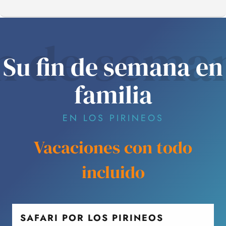
in de sema
DE VACACIONES
Su fin de semana en
familia
EN LOS PIRINEOS
Vacaciones con todo
incluido
SAFARI POR LOS PIRINEOS