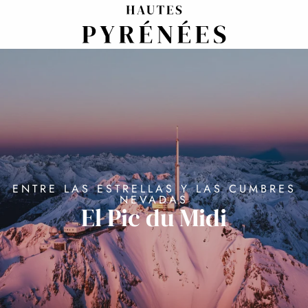
Aller
au
contenu
principal
ENTRE LAS ESTRELLAS Y LAS CUMBRES
NEVADAS
El Pic du Midi