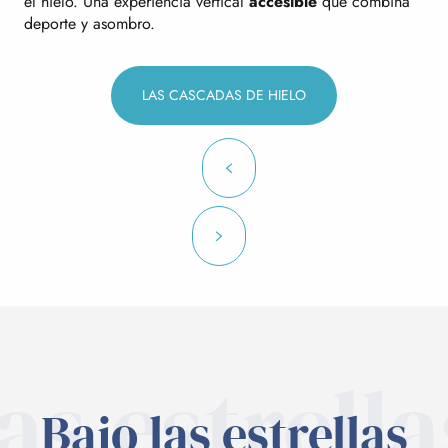
el hielo. Una experiencia vertical
accesible
que combina
deporte y asombro.
LAS CASCADAS DE HIELO
las estrella
Bajo las estrellas