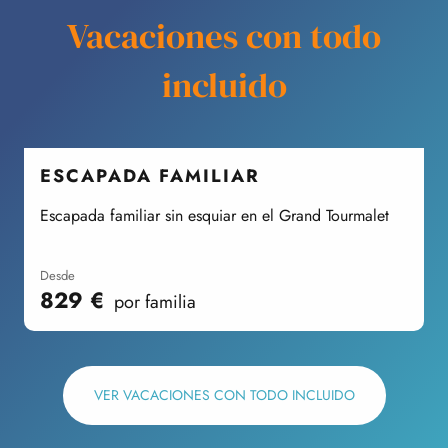
Vacaciones con todo
incluido
ESCAPADA FAMILIAR
Escapada familiar sin esquiar en el Grand Tourmalet
V
desde
829
€
por familia
VER VACACIONES CON TODO INCLUIDO