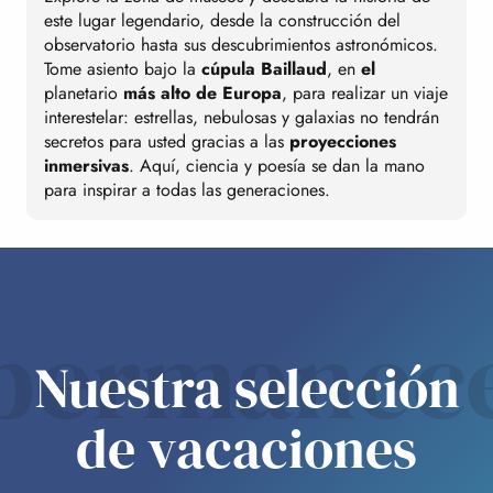
este lugar legendario, desde la construcción del
observatorio hasta sus descubrimientos astronómicos.
Tome asiento bajo la
cúpula Baillaud
, en
el
planetario
más alto de Europa
, para realizar un viaje
interestelar: estrellas, nebulosas y galaxias no tendrán
secretos para usted gracias a las
proyecciones
inmersivas
. Aquí, ciencia y poesía se dan la mano
para inspirar a todas las generaciones.
permanec
Nuestra selección
de vacaciones