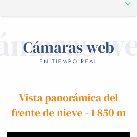
ámaras w
CÁMARAS WEB
Cámaras web
DE VACACIONES
EN TIEMPO REAL
Vista panorámica del
frente de nieve - 1 850 m