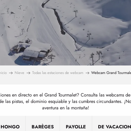
nicio
Nieve
Todas las estaciones de webcam
Webcam Grand Tourmale
ciones en directo en el Grand Tourmalet? Consulta las webcams de 
de las pistas, el dominio esquiable y las cumbres circundantes. ¡N
aventura en la montaña!
L HONGO
BARÈGES
PAYOLLE
DE VACACIO