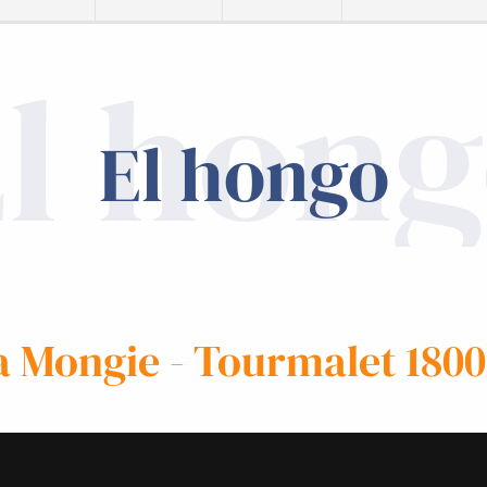
l hon
El hongo
a Mongie - Tourmalet 180