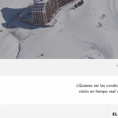
I
¿Quieres ver las condi
visión en tiempo real 
E