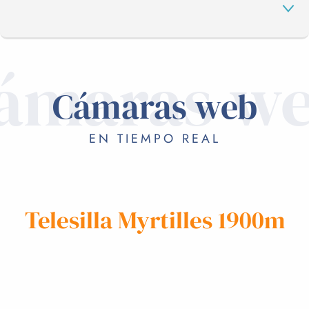
ámaras w
CÁMARAS WEB
Cámaras web
DE VACACIONES
EN TIEMPO REAL
Telesilla Myrtilles 1900m