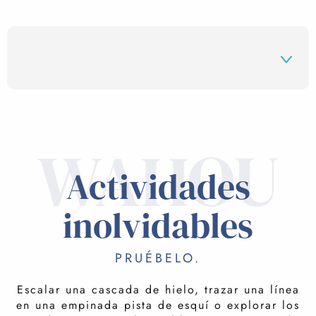
ACTIVIDADES
WAHOU
Actividades
NO SE LO PIERDA
inolvidables
PERMANECE
PRUÉBELO.
SAFARI DE ESQUÍ
Escalar una cascada de hielo, trazar una línea
en una empinada pista de esquí o explorar los