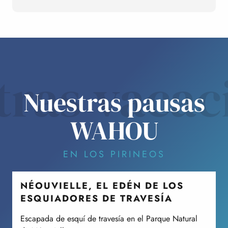
tras vacac
Nuestras pausas
WAHOU
EN LOS PIRINEOS
NÉOUVIELLE, EL EDÉN DE LOS
ESQUIADORES DE TRAVESÍA
E
T
Escapada de esquí de travesía en el Parque Natural