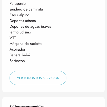
Parapente
sendero de caminata
Esquí alpino
Deportes aéreos
Deportes de aguas bravas
termoludismo
VTT
Máquina de raclette
Aspirador
Bañera bebé
Barbacoa
VER TODOS LOS SERVICIOS
Oferta de prestaciones
Sellos empresariales
Sellos empresariales