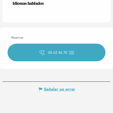
Idiomas hablados
Idiomas hablados
Reservas
05 62 56 70
▒▒
Señalar un error