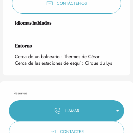
CONTÁCTENOS
Idiomas hablados
Idiomas hablados
Entorno
Entorno
Cerca de un balneario :
Thermes de César
Cerca de las estaciones de esquí :
Cirque du Lys
Reservas
LLAMAR
CONTACTER