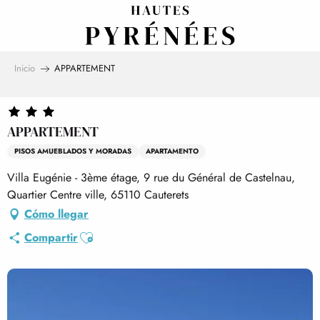
Aller
au
contenu
principal
Inicio
APPARTEMENT
APPARTEMENT
PISOS AMUEBLADOS Y MORADAS
APARTAMENTO
Villa Eugénie - 3ème étage, 9 rue du Général de Castelnau,
Quartier Centre ville, 65110 Cauterets
Cómo llegar
Ajouter aux favoris
Compartir