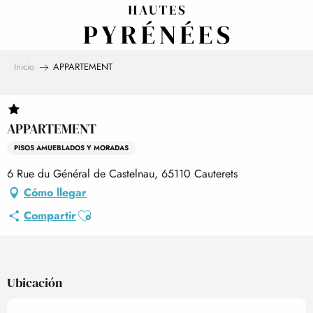
Aller
au
contenu
principal
Inicio
APPARTEMENT
APPARTEMENT
PISOS AMUEBLADOS Y MORADAS
6 Rue du Général de Castelnau, 65110 Cauterets
Cómo llegar
Ajouter aux favoris
Compartir
Ubicación