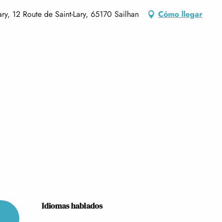
, 12 Route de Saint-Lary, 65170 Sailhan
Cómo llegar
Idiomas hablados
Idiomas hablados