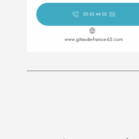
05 62 44 02
▒▒
www.gites-de-france-65.com