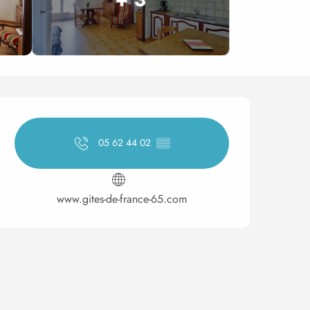
Horarios y datos de conta
05 62 44 02
▒▒
www.gites-de-france-65.com