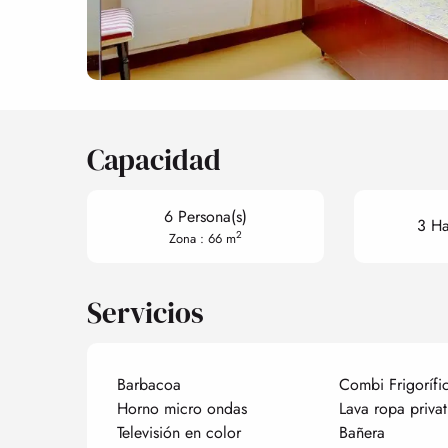
Capacidad
6 Persona(s)
3 Ha
2
Zona : 66 m
Servicios
Barbacoa
Combi Frigorífi
Horno micro ondas
Lava ropa privat
Televisión en color
Bañera