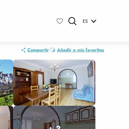
ES
Buscar
Voir les favoris
Ajouter aux favoris
Compartir
Añadir a mis favoritos
+ 3