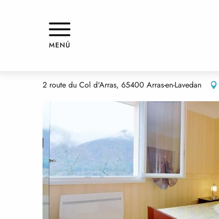
Aller
Inicio
APPARTEMENT DANS MAISON
au
contenu
principal
APPARTEMENT DANS MAISON
MENÚ
PISOS AMUEBLADOS Y MORADAS
APARTAMENTO EN CASA
2 route du Col d'Arras, 65400 Arras-en-Lavedan