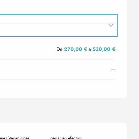
De
270,00 €
a
530,00 €
—
ques Vacaciones
pagar en efectivo