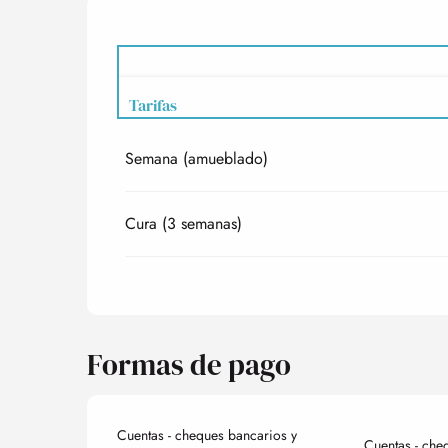
Tarifas
Semana (amueblado)
Tarifas 2027
Cura (3 semanas)
Formas de pago
Cuentas - cheques bancarios y
Cuentas - che