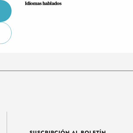
Idiomas hablados
Idiomas hablados
SUSCRIPCIÓN AL BOLETÍN