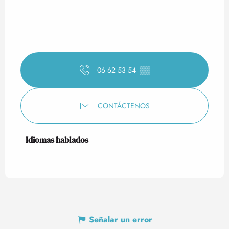
06 62 53 54
▒▒
CONTÁCTENOS
Idiomas hablados
Idiomas hablados
Señalar un error