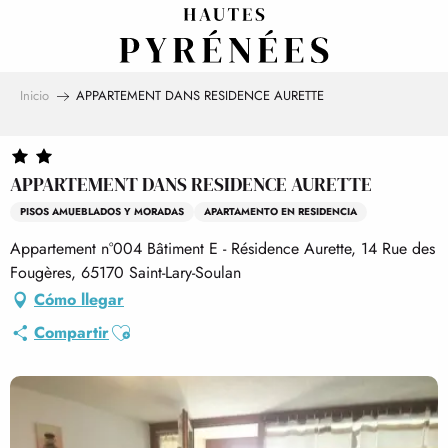
Aller
au
contenu
principal
Inicio
APPARTEMENT DANS RESIDENCE AURETTE
APPARTEMENT DANS RESIDENCE AURETTE
PISOS AMUEBLADOS Y MORADAS
APARTAMENTO EN RESIDENCIA
Appartement n°004 Bâtiment E - Résidence Aurette, 14 Rue des
Fougères, 65170 Saint-Lary-Soulan
Cómo llegar
Ajouter aux favoris
Compartir