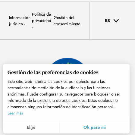
Política de
Información
Gestión del
privacidad
ES
jurídica
consentimiento
Gestión de las preferencias de cookies
Este sitio web habilita las cookies por defecto para las
herramientas de medición de la audiencia y las funciones
anónimas. Puede configurar su navegador para bloquear o ser
informado de la existencia de estas cookies. Estas cookies no
almacenan ninguna información de identificación personal.
© Tourisme Hautes-Pyrénées
Leer más
ES
MENÚ
Elijo
Ok para mí
Buscar
Voir les favoris
Para evaluar si nuestro sitio está optimizado y cumple con sus expectativas, medimos nuestra audiencia usando soluciones especializadas. Toda la información recogida por estas cookies es agregada y por lo tanto anonimizada.
Estas cookies pueden ser colocadas en nuestro sitio web por nuestros socios publicitarios. Pueden ser utilizadas por estas compañías para hacer un perfil de sus intereses y para proporcionarle anuncios relevantes en otros sitios web. No almacenan datos personales directamente, sino que se basan en la identificación única de su navegador y dispositivo de Internet. Si no permite estas cookies, su publicidad estará menos orientada.
Nos permite analizar las estadísticas de visitas a nuestro sitio.