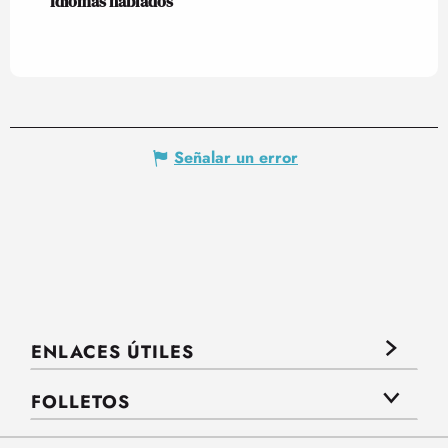
Idiomas hablados
Idiomas hablados
Señalar un error
ENLACES ÚTILES
FOLLETOS