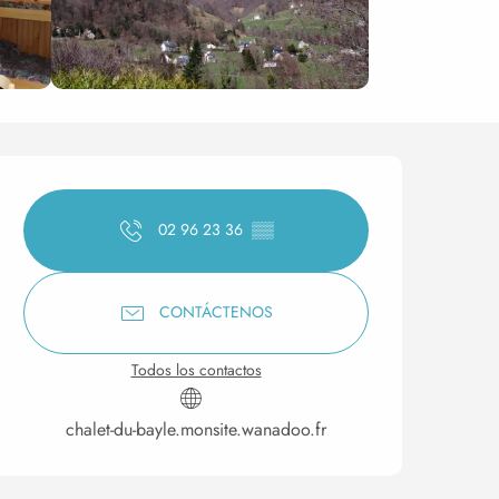
Horarios y datos de conta
02 96 23 36
▒▒
CONTÁCTENOS
Todos los contactos
chalet-du-bayle.monsite.wanadoo.fr