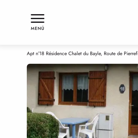
Aller
Inicio
APPARTEMENT DANS RESIDENCE
au
contenu
principal
APPARTEMENT DANS RESIDEN
MENÚ
PISOS AMUEBLADOS Y MORADAS
APARTAMENTO EN RESIDENCIA
Apt n°18 Résidence Chalet du Bayle, Route de Pierrefi