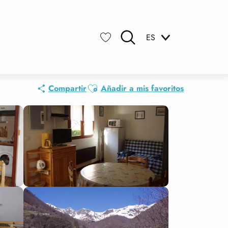
ES
Buscar
Voir les favoris
Ajouter aux favoris
Compartir
Añadir a mis favoritos