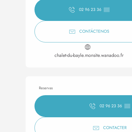
02 96 23 36
▒▒
CONTÁCTENOS
chalet-du-bayle.monsite.wanadoo.fr
Reservas
02 96 23 36
▒▒
CONTACTER