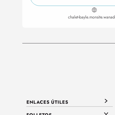
chalet-bayle.monsite.wanad
ENLACES ÚTILES
FOLLETOS