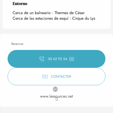
Entorno
Entorno
Cerca de un balneario :
Thermes de César
Cerca de las estaciones de esquí :
Cirque du Lys
Reservas
05 62 92 54
▒▒
CONTACTER
www.lessources.net