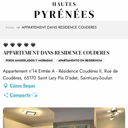
Aller
au
contenu
principal
Inicio
APPARTEMENT DANS RESIDENCE COUDERES
APPARTEMENT DANS RESIDENCE COUDERES
PISOS AMUEBLADOS Y MORADAS
APARTAMENTO EN RESIDENCIA
Appartement n°14 Entrée A - Résidence Coudères II, Rue de
Coudères, 65170 Saint Lary Pla D'adet, Saint-Lary-Soulan
Cómo llegar
Ajouter aux favoris
Compartir