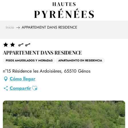
Aller
au
contenu
principal
Inicio
APPARTEMENT DANS RESIDENCE
APPARTEMENT DANS RESIDENCE
PISOS AMUEBLADOS Y MORADAS
APARTAMENTO EN RESIDENCIA
n°15 Résidence les Ardoisières, 65510 Génos
Cómo llegar
Ajouter aux favoris
Compartir