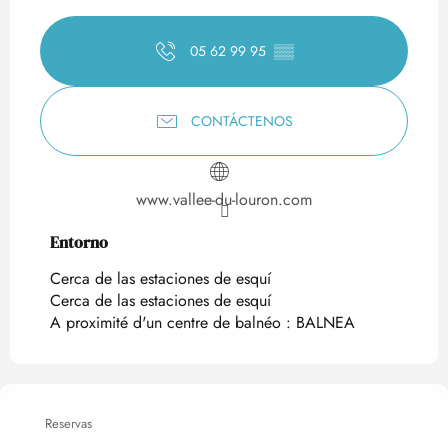
05 62 99 95
▒▒
CONTÁCTENOS
www.vallee-du-louron.com
Entorno
Entorno
Cerca de las estaciones de esquí
Cerca de las estaciones de esquí
A proximité d'un centre de balnéo :
BALNEA
Reservas