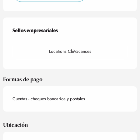
Oferta de prestaciones
Sellos empresariales
Sellos empresariales
Locations CléVacances
Formas de pago
Cuentas - cheques bancarios y postales
Ubicación