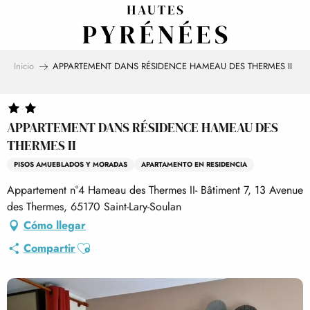
Aller
au
contenu
principal
Inicio
APPARTEMENT DANS RÉSIDENCE HAMEAU DES THERMES II
APPARTEMENT DANS RÉSIDENCE HAMEAU DES
THERMES II
PISOS AMUEBLADOS Y MORADAS
APARTAMENTO EN RESIDENCIA
Appartement n°4 Hameau des Thermes II- Bâtiment 7, 13 Avenue
des Thermes, 65170 Saint-Lary-Soulan
Cómo llegar
Ajouter aux favoris
Compartir