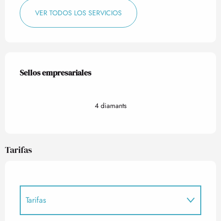
VER TODOS LOS SERVICIOS
Oferta de prestaciones
Sellos empresariales
Sellos empresariales
4 diamants
Tarifas
Tarifas