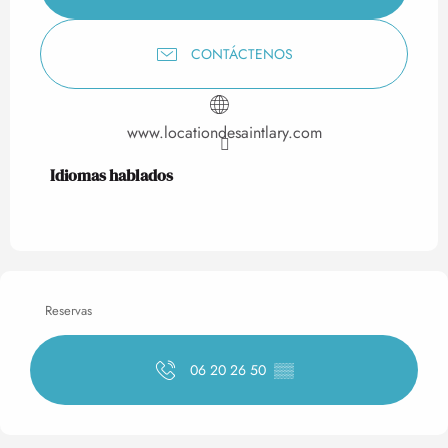
CONTÁCTENOS
www.locationdesaintlary.com
Idiomas hablados
Idiomas hablados
Reservas
06 20 26 50
▒▒