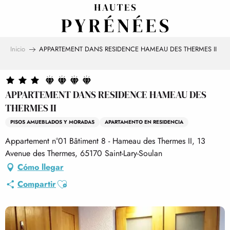
Aller
au
contenu
principal
Inicio
APPARTEMENT DANS RESIDENCE HAMEAU DES THERMES II
APPARTEMENT DANS RESIDENCE HAMEAU DES
THERMES II
PISOS AMUEBLADOS Y MORADAS
APARTAMENTO EN RESIDENCIA
Appartement n°01 Bâtiment 8 - Hameau des Thermes II, 13
Avenue des Thermes, 65170 Saint-Lary-Soulan
Cómo llegar
Ajouter aux favoris
Compartir