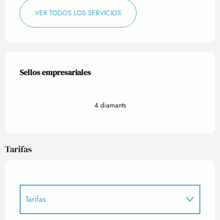
VER TODOS LOS SERVICIOS
Oferta de prestaciones
Sellos empresariales
Sellos empresariales
4 diamants
Tarifas
Tarifas