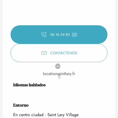
06 16 54 85
▒▒
CONTÁCTENOS
locationsaintlary.fr
Idiomas hablados
Idiomas hablados
Entorno
Entorno
En centro ciudad :
Saint Lary Village