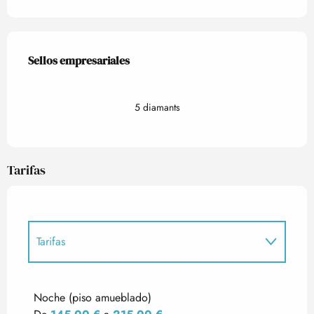
Oferta de prestaciones
Sellos empresariales
Sellos empresariales
5 diamants
Tarifas
Tarifas
Tarifas 2027
Noche (piso amueblado)