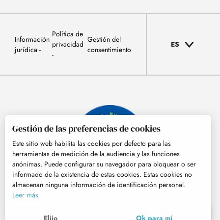
Política de
Información
Gestión del
privacidad
ES
jurídica
consentimiento
Gestión de las preferencias de cookies
Este sitio web habilita las cookies por defecto para las
herramientas de medición de la audiencia y las funciones
anónimas. Puede configurar su navegador para bloquear o ser
informado de la existencia de estas cookies. Estas cookies no
almacenan ninguna información de identificación personal.
© Tourisme Hautes-Pyrénées
Leer más
ES
MENÚ
Elijo
Ok para mí