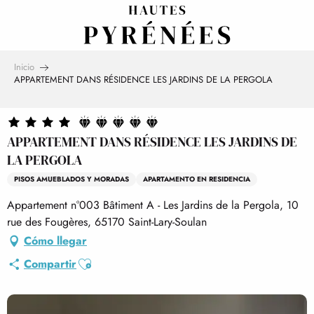
Aller
au
contenu
principal
Inicio
APPARTEMENT DANS RÉSIDENCE LES JARDINS DE LA PERGOLA
APPARTEMENT DANS RÉSIDENCE LES JARDINS DE
LA PERGOLA
PISOS AMUEBLADOS Y MORADAS
APARTAMENTO EN RESIDENCIA
Appartement n°003 Bâtiment A - Les Jardins de la Pergola, 10
rue des Fougères, 65170 Saint-Lary-Soulan
Cómo llegar
Ajouter aux favoris
Compartir