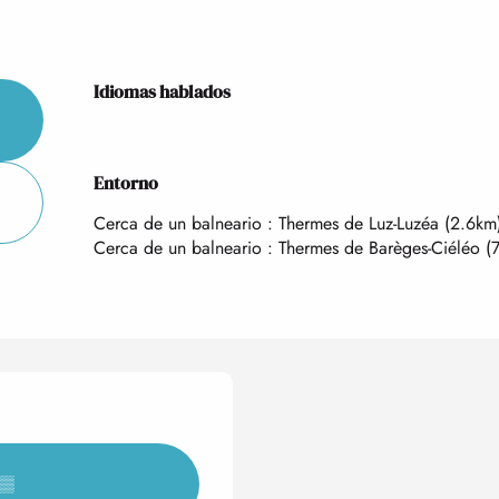
Idiomas hablados
Idiomas hablados
Entorno
Entorno
Cerca de un balneario :
Thermes de Luz-Luzéa
(2.6km
Cerca de un balneario :
Thermes de Barèges-Ciéléo
(
▒▒