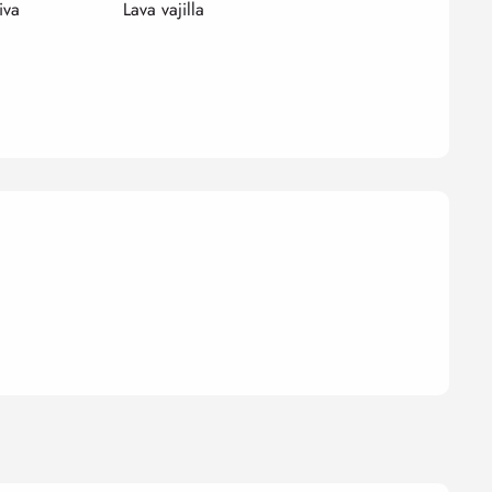
iva
Lava vajilla
nes