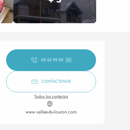
Horarios y datos de conta
05 62 99 95
▒▒
CONTÁCTENOS
Todos los contactos
www.vallee-du-louron.com