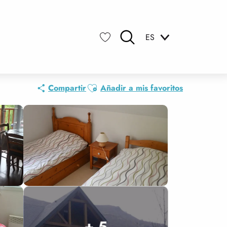
ES
Buscar
Voir les favoris
Ajouter aux favoris
Compartir
Añadir a mis favoritos
+ 5