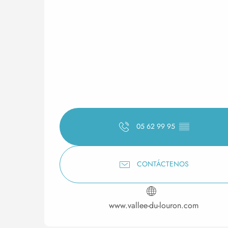
05 62 99 95
▒▒
CONTÁCTENOS
www.vallee-du-louron.com