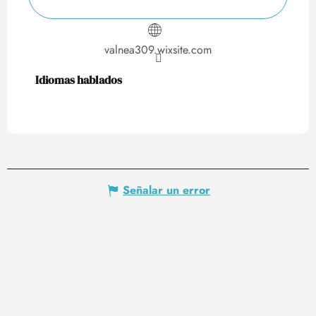
valnea309.wixsite.com
Idiomas hablados
Idiomas hablados
Señalar un error