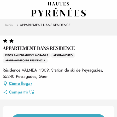
Aller
au
contenu
principal
Inicio
APPARTEMENT DANS RESIDENCE
APPARTEMENT DANS RESIDENCE
PISOS AMUEBLADOS Y MORADAS
APARTAMENTO
APARTAMENTO EN RESIDENCIA
Résidence VALNEA n°309, Station de ski de Peyragudes,
65240 Peyragudes, Germ
Cómo llegar
Ajouter aux favoris
Compartir
Horarios y datos de contact