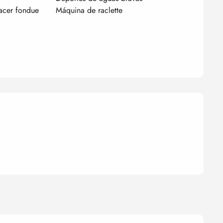
acer fondue
Máquina de raclette
nes