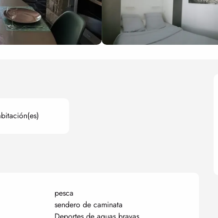
bitación(es)
pesca
sendero de caminata
Deportes de aguas bravas