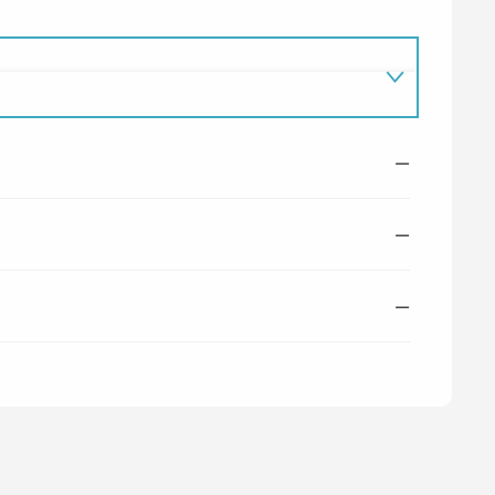
—
—
—