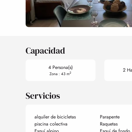
Capacidad
4 Persona(s)
2 Ha
2
Zona : 43 m
Servicios
alquiler de bicicletas
Parapente
piscina colectiva
Raquetas
Esquí alpino
Esquí de fondo