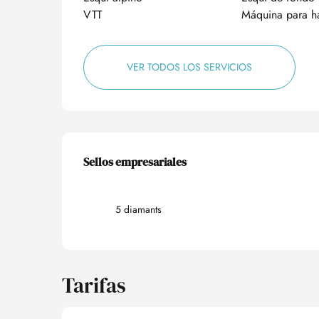
VTT
Máquina para h
VER TODOS LOS SERVICIOS
Oferta de prestacio
Sellos empresariales
Sellos empresariales
5 diamants
Tarifas