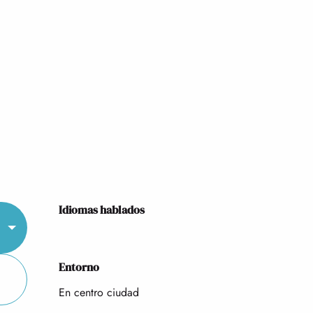
Idiomas hablados
Idiomas hablados
Entorno
Entorno
En centro ciudad