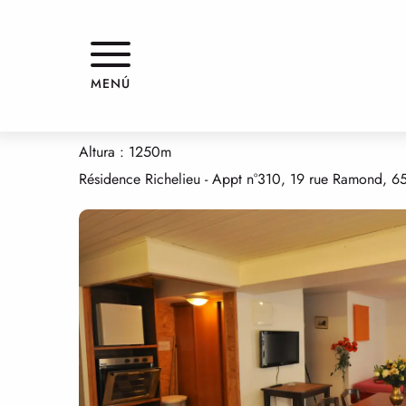
Aller
Inicio
APPARTEMENT DANS RÉSIDENCE RICHELIEU
au
contenu
principal
APPARTEMENT DANS RÉSIDENC
MENÚ
PISOS AMUEBLADOS Y MORADAS
APARTAMENTO EN RESIDENCIA
Altura : 1250m
Résidence Richelieu - Appt n°310, 19 rue Ramond, 6