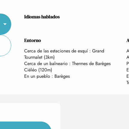
Idiomas hablados
Idiomas hablados
Entorno
Entorno
A
A
Cerca de las estaciones de esquí :
Grand
A
Tourmalet
(3km)
A
Cerca de un balneario :
Thermes de Barèges
P
Ciéléo
(120m)
E
En un pueblo :
Barèges
E
T