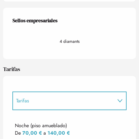
Oferta de prestaciones
Sellos empresariales
Sellos empresariales
4 diamants
Tarifas
Tarifas
Tarifas 2027
Noche (piso amueblado)
De
70,00 €
a
140,00 €