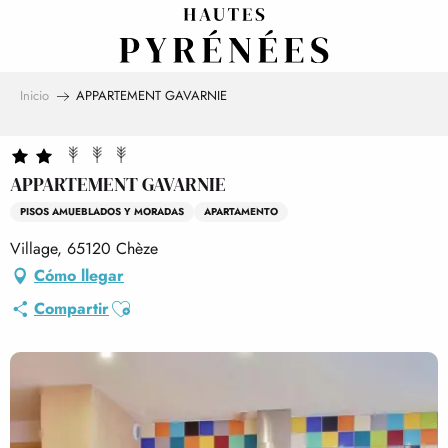
Aller
au
contenu
principal
Inicio
APPARTEMENT GAVARNIE
APPARTEMENT GAVARNIE
PISOS AMUEBLADOS Y MORADAS
APARTAMENTO
Village, 65120 Chèze
Cómo llegar
Ajouter aux favoris
Compartir