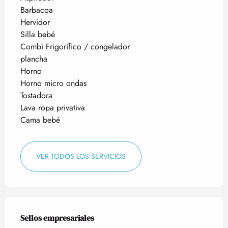
Barbacoa
Hervidor
Silla bebé
Combi Frigorífico / congelador
plancha
Horno
Horno micro ondas
Tostadora
Lava ropa privativa
Cama bebé
VER TODOS LOS SERVICIOS
Oferta de prestaciones
Sellos empresariales
Sellos empresariales