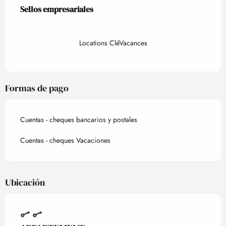
Oferta de prestaciones
Sellos empresariales
Sellos empresariales
Locations CléVacances
Formas de pago
Cuentas - cheques bancarios y postales
Cuentas - cheques Vacaciones
Ubicación