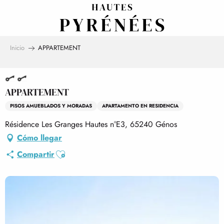
Aller
au
contenu
principal
Inicio
APPARTEMENT
APPARTEMENT
PISOS AMUEBLADOS Y MORADAS
APARTAMENTO EN RESIDENCIA
Résidence Les Granges Hautes n°E3, 65240 Génos
Cómo llegar
Ajouter aux favoris
Compartir