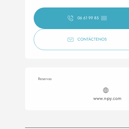
06 61 99 85
▒▒
CONTÁCTENOS
Reservas
www.n-py.com