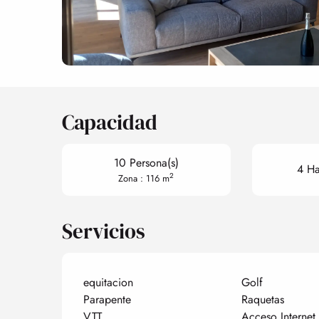
Capacidad
10 Persona(s)
4 Ha
2
Zona : 116 m
Servicios
equitacion
Golf
Parapente
Raquetas
VTT
Acceso Internet