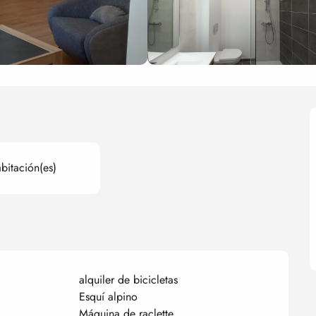
bitación(es)
alquiler de bicicletas
Esquí alpino
Máquina de raclette