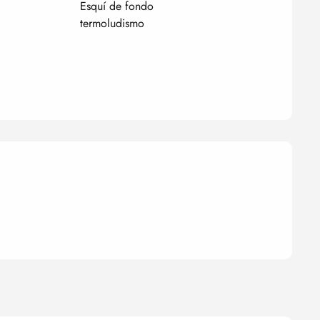
Esquí de fondo
termoludismo
nes