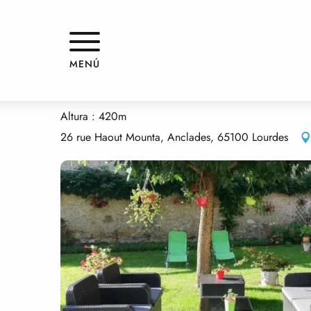
Aller
Inicio
APPARTEMENT MENDY
au
contenu
principal
APPARTEMENT MENDY
MENÚ
PISOS AMUEBLADOS Y MORADAS
APARTAMENTO EN CASA
Altura : 420m
26 rue Haout Mounta, Anclades, 65100 Lourdes