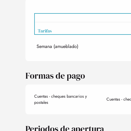
Tarifas
Semana (amueblado)
Tarifas 2027
Formas de pago
Cuentas - cheques bancarios y
Cuentas - che
postales
Periodos de apertura