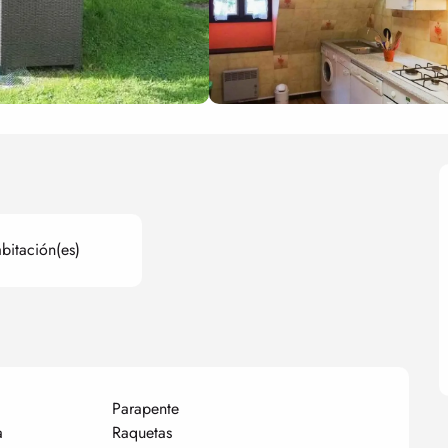
bitación(es)
Parapente
a
Raquetas