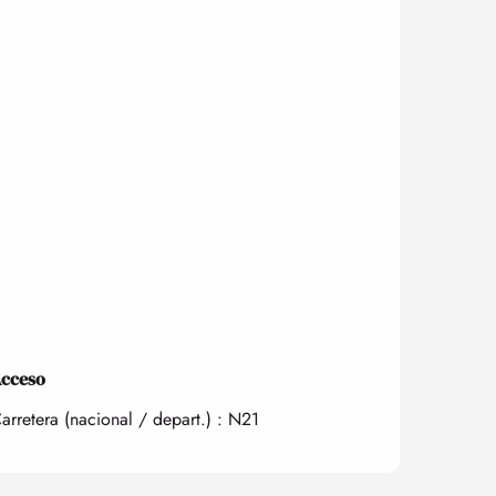
cceso
cceso
arretera (nacional / depart.) : N21