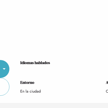
Idiomas hablados
Idiomas hablados
Entorno
Entorno
A
A
En la ciudad
C