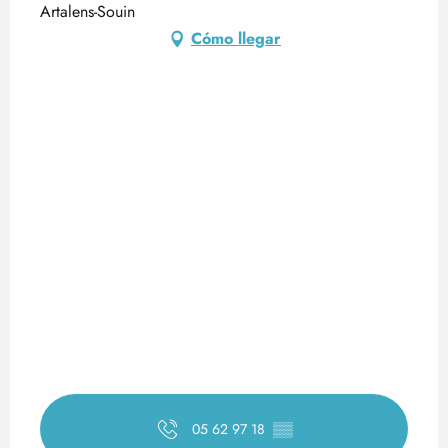
Artalens-Souin
Cómo llegar
05 62 97 18
▒▒