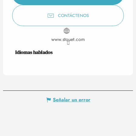
CONTÁCTENOS
www.stouet.com
Idiomas hablados
Idiomas hablados
Señalar un error