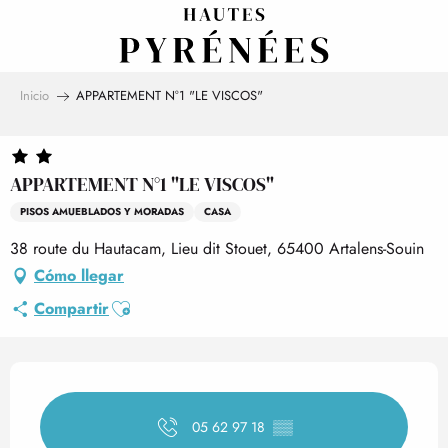
Aller
au
contenu
principal
Inicio
APPARTEMENT N°1 "LE VISCOS"
APPARTEMENT N°1 "LE VISCOS"
PISOS AMUEBLADOS Y MORADAS
CASA
38 route du Hautacam, Lieu dit Stouet, 65400 Artalens-Souin
Cómo llegar
Ajouter aux favoris
Compartir
Horarios y datos de contact
05 62 97 18
▒▒