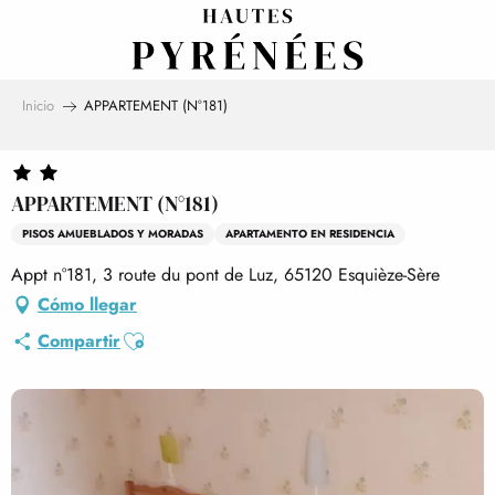
Aller
au
contenu
principal
Inicio
APPARTEMENT (N°181)
APPARTEMENT (N°181)
PISOS AMUEBLADOS Y MORADAS
APARTAMENTO EN RESIDENCIA
Appt n°181, 3 route du pont de Luz, 65120 Esquièze-Sère
Cómo llegar
Ajouter aux favoris
Compartir