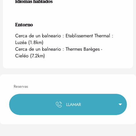
Idiomas hablados
Idiomas hablados
Entorno
Entorno
Cerca de un balneario :
Etablissement Thermal :
Luzéa
(1.8km)
Cerca de un balneario :
Thermes Barèges -
Cieléo
(7.2km)
Reservas
LLAMAR