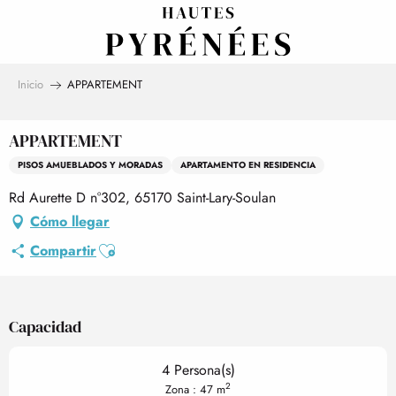
Aller
au
contenu
principal
Inicio
APPARTEMENT
APPARTEMENT
PISOS AMUEBLADOS Y MORADAS
APARTAMENTO EN RESIDENCIA
Rd Aurette D n°302, 65170 Saint-Lary-Soulan
Cómo llegar
Ajouter aux favoris
Compartir
Capacidad
4 Persona(s)
2
Zona : 47 m