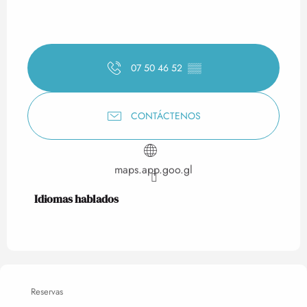
07 50 46 52
▒▒
CONTÁCTENOS
maps.app.goo.gl
Idiomas hablados
Idiomas hablados
Reservas