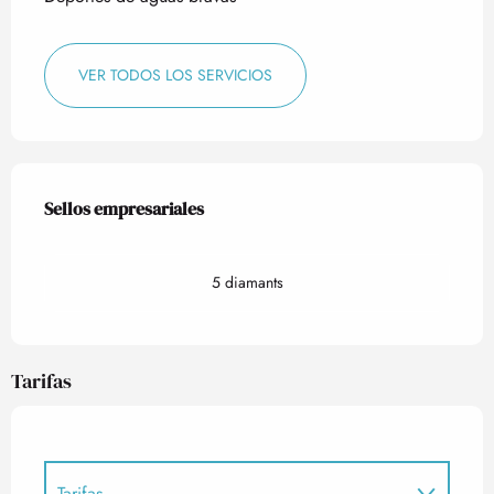
VER TODOS LOS SERVICIOS
Oferta de prestaciones
Sellos empresariales
Sellos empresariales
5 diamants
Tarifas
Tarifas