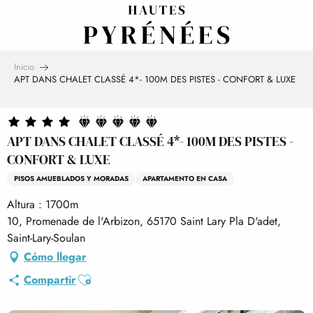
Aller
au
contenu
principal
Inicio
APT DANS CHALET CLASSÉ 4*- 100M DES PISTES - CONFORT & LUXE
APT DANS CHALET CLASSÉ 4*- 100M DES PISTES -
CONFORT & LUXE
PISOS AMUEBLADOS Y MORADAS
APARTAMENTO EN CASA
Altura : 1700m
10, Promenade de l'Arbizon, 65170 Saint Lary Pla D'adet,
Saint-Lary-Soulan
Cómo llegar
Ajouter aux favoris
Compartir